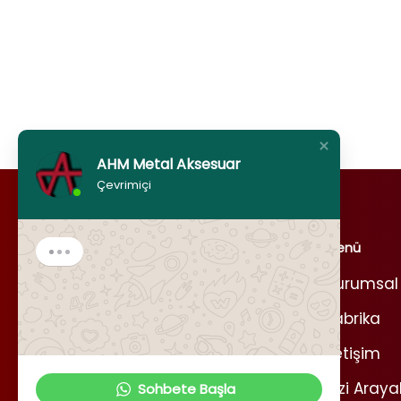
AHM Metal Aksesuar
Çevrimiçi
Menü
Kurumsal
Fabrika
İletişim
Sizi Araya
Sohbete Başla