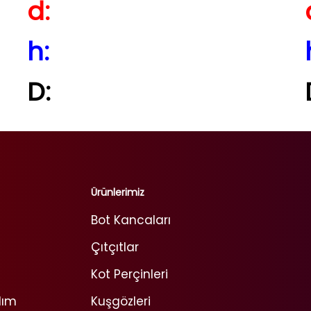
d:
h:
D:
Ürünlerimiz
Bot Kancaları
Çıtçıtlar
Kot Perçinleri
lım
Kuşgözleri