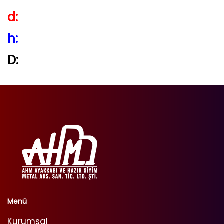
d:
h:
D:
Menü
Kurumsal