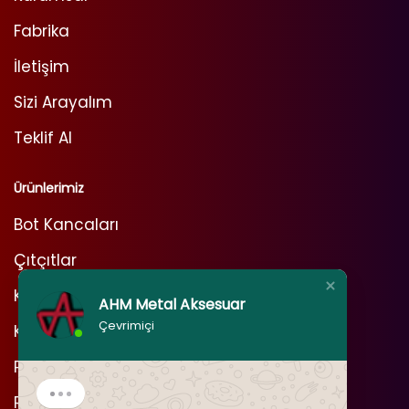
Fabrika
İletişim
Sizi Arayalım
Teklif Al
Ürünlerimiz
Bot Kancaları
Çıtçıtlar
Kot Perçinleri
AHM Metal Aksesuar
Çevrimiçi
Kuşgözleri
Pimler
Rivetler