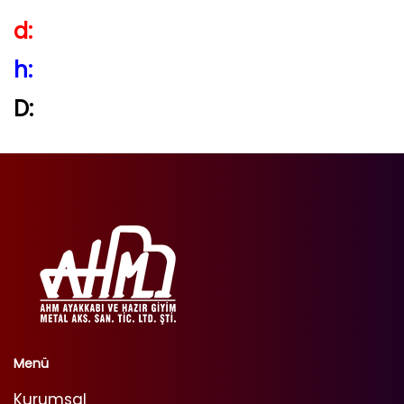
d:
h:
D:
Menü
Kurumsal