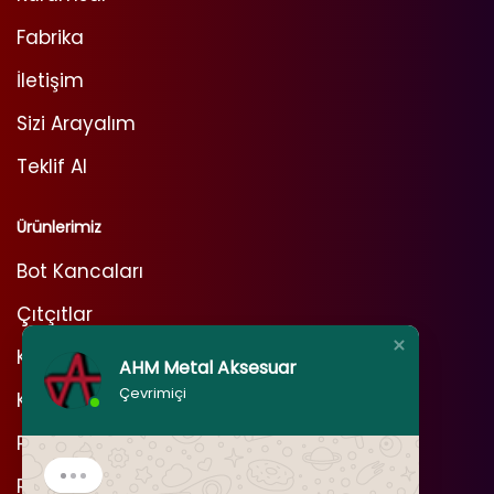
Fabrika
İletişim
Sizi Arayalım
Teklif Al
Ürünlerimiz
Bot Kancaları
Çıtçıtlar
Kot Perçinleri
AHM Metal Aksesuar
Çevrimiçi
Kuşgözleri
Pimler
Rivetler