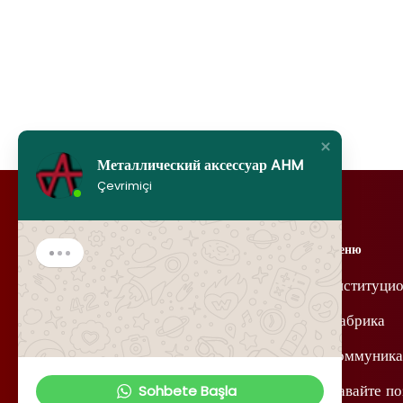
Металлический аксессуар AHM
Çevrimiçi
Меню
институци
Фабрика
Коммуника
Давайте по
Sohbete Başla