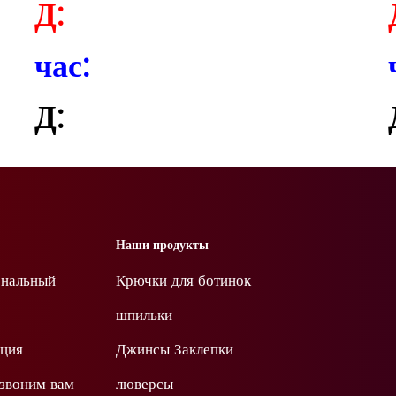
Д:
час:
Д:
Наши продукты
ональный
Крючки для ботинок
шпильки
ция
Джинсы Заклепки
звоним вам
люверсы