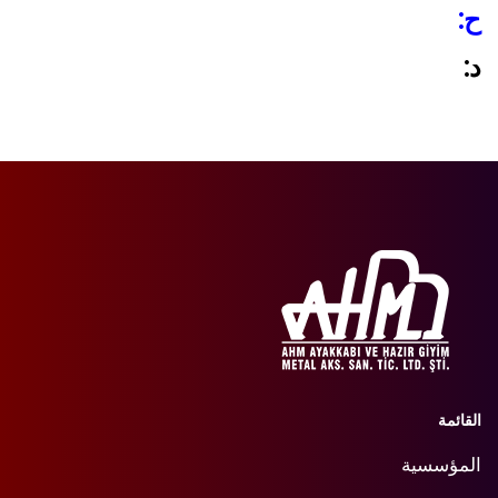
ح:
د:
القائمة
المؤسسية