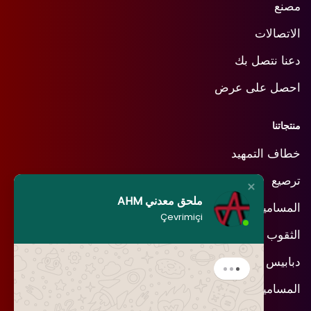
مصنع
الاتصالات
دعنا نتصل بك
احصل على عرض
منتجاتنا
خطاف التمهيد
ترصيع
ملحق معدني AHM
المسامير الجينز
Çevrimiçi
الثقوب
دبابيس
المسامير